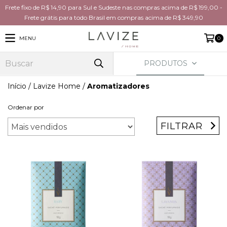
Frete fixo de R$ 14,90 para Sul e Sudeste nas compras acima de R$ 199,00 -
Frete grátis para todo Brasil em compras acima de R$ 349,90
MENU
0
PRODUTOS
Início
/
Lavize Home
/
Aromatizadores
Ordenar por
FILTRAR