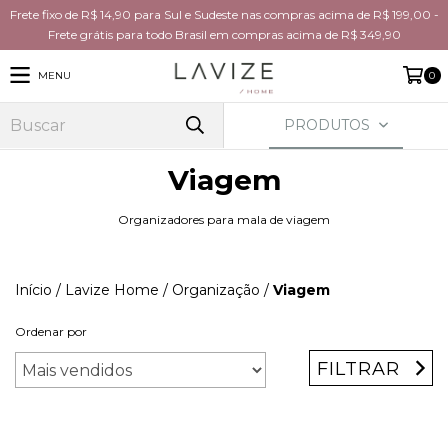
Frete fixo de R$ 14,90 para Sul e Sudeste nas compras acima de R$ 199,00 -
Frete grátis para todo Brasil em compras acima de R$ 349,90
MENU
0
PRODUTOS
Viagem
Organizadores para mala de viagem
Início
/
Lavize Home
/
Organização
/
Viagem
Ordenar por
FILTRAR