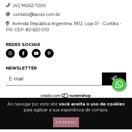
(41) 99262-7200
contato@lavize.com.br
Avenida República Argentina, 1812, Loja 01 - Curitiba -
PR. CEP: 80.620-010
REDES SOCIAIS
NEWSLETTER
Ao navegar por este site
você aceita o uso de cookies
COPYRIGHT LAVIZE LTDA - 32075776000167 - 2026. TODOS OS DIREITOS RESERVADOS.
para agilizar a sua experiência de compra.
ENTENDI