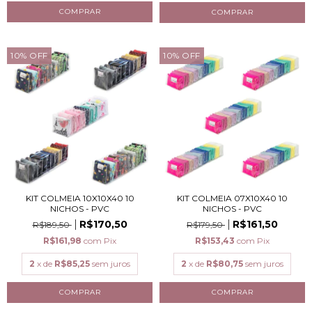
10
%
OFF
10
%
OFF
KIT COLMEIA 10X10X40 10
KIT COLMEIA 07X10X40 10
NICHOS - PVC
NICHOS - PVC
R$170,50
R$161,50
R$189,50
R$179,50
R$161,98
com
Pix
R$153,43
com
Pix
2
x de
R$85,25
sem juros
2
x de
R$80,75
sem juros