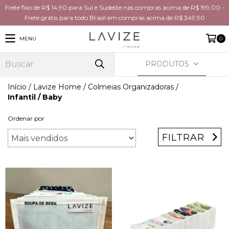
Frete fixo de R$ 14,90 para Sul e Sudeste nas compras acima de R$ 199,00 -
Frete grátis para todo Brasil em compras acima de R$ 349,90
MENU
0
PRODUTOS
Início
/
Lavize Home
/
Colmeias Organizadoras
/
Infantil / Baby
Ordenar por
FILTRAR