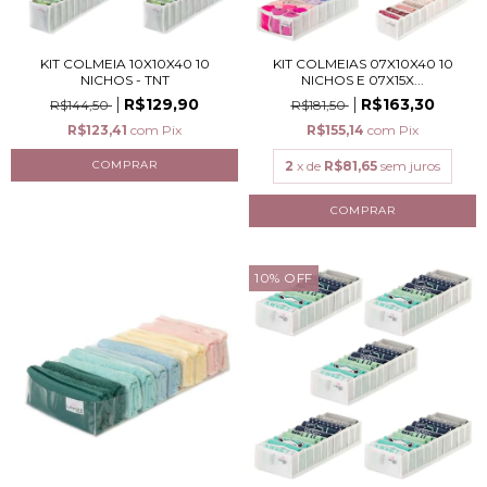
KIT COLMEIA 10X10X40 10
KIT COLMEIAS 07X10X40 10
NICHOS - TNT
NICHOS E 07X15X...
R$129,90
R$163,30
R$144,50
R$181,50
R$123,41
com
Pix
R$155,14
com
Pix
2
x de
R$81,65
sem juros
10
%
OFF