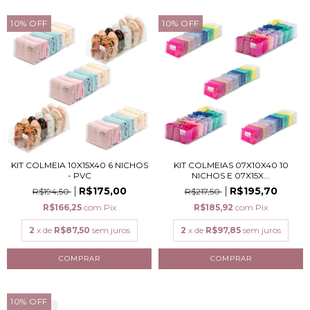
10
%
OFF
10
%
OFF
KIT COLMEIA 10X15X40 6 NICHOS
KIT COLMEIAS 07X10X40 10
- PVC
NICHOS E 07X15X...
R$175,00
R$195,70
R$194,50
R$217,50
R$166,25
com
Pix
R$185,92
com
Pix
2
x de
R$87,50
sem juros
2
x de
R$97,85
sem juros
10
%
OFF