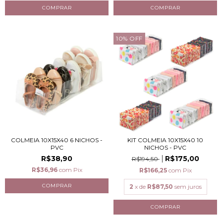
10
%
OFF
COLMEIA 10X15X40 6 NICHOS -
KIT COLMEIA 10X15X40 10
PVC
NICHOS - PVC
R$38,90
R$175,00
R$194,50
R$36,96
com
Pix
R$166,25
com
Pix
2
x de
R$87,50
sem juros