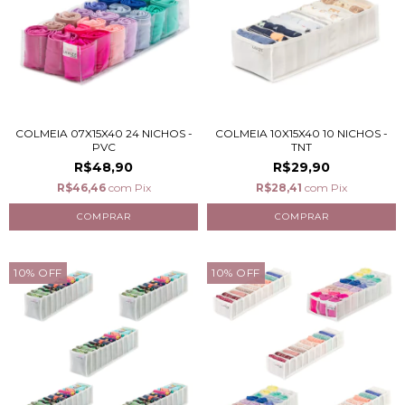
COLMEIA 07X15X40 24 NICHOS -
COLMEIA 10X15X40 10 NICHOS -
PVC
TNT
R$48,90
R$29,90
R$46,46
com
Pix
R$28,41
com
Pix
10
%
OFF
10
%
OFF