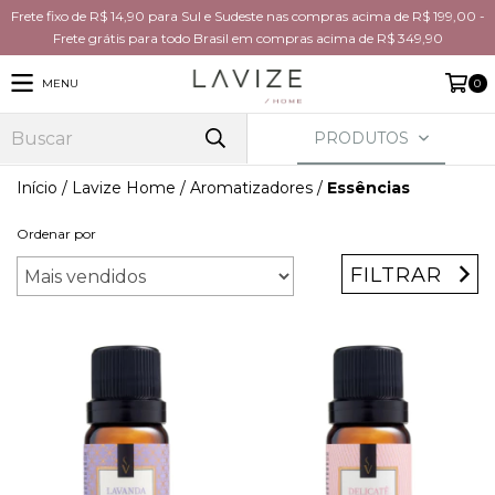
Frete fixo de R$ 14,90 para Sul e Sudeste nas compras acima de R$ 199,00 -
Frete grátis para todo Brasil em compras acima de R$ 349,90
MENU
0
PRODUTOS
Início
/
Lavize Home
/
Aromatizadores
/
Essências
Ordenar por
FILTRAR