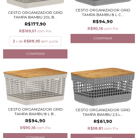
CESTO ORGANIZADOR GRID
CESTO ORGANIZADOR GRID
TAMPA BAMBU 8 L C...
TAMPA BAMBU 20L B...
R$94,90
R$177,90
R$90,16
com
Pix
R$169,01
com
Pix
2
x de
R$88,95
sem juros
CESTO ORGANIZADOR GRID
CESTO ORGANIZADOR GRID
TAMPA BAMBU 8 L B...
TAMPA BAMBU 2,5 L...
R$94,90
R$61,90
R$90,16
com
Pix
R$58,81
com
Pix