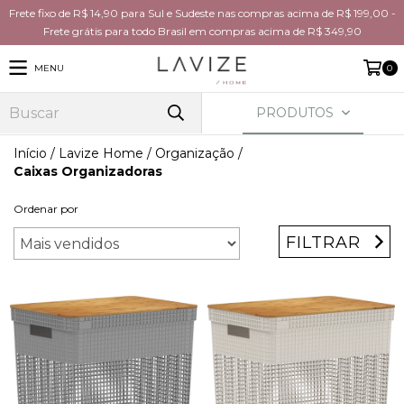
Frete fixo de R$ 14,90 para Sul e Sudeste nas compras acima de R$ 199,00 -
Frete grátis para todo Brasil em compras acima de R$ 349,90
MENU
0
PRODUTOS
Início
/
Lavize Home
/
Organização
/
Caixas Organizadoras
Ordenar por
FILTRAR