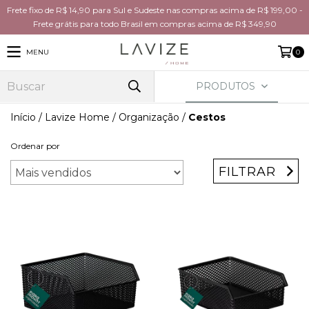
Frete fixo de R$ 14,90 para Sul e Sudeste nas compras acima de R$ 199,00 -
Frete grátis para todo Brasil em compras acima de R$ 349,90
MENU
0
PRODUTOS
Início
/
Lavize Home
/
Organização
/
Cestos
Ordenar por
FILTRAR