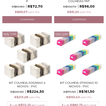
P
COLMEIAS TNT
R$72,70
R$96,00
R$80,80
R$106,70
R$69,07
com
Pix
R$91,20
com
Pix
10
%
OFF
10
%
OFF
KIT COLMEIA 20X25X40 4
KIT COLMEIA 07X10X40 10
NICHOS - PVC
NICHOS - PVC
R$224,50
R$161,50
R$249,50
R$179,50
R$213,28
com
Pix
R$153,43
com
Pix
2
x de
R$112,25
sem juros
2
x de
R$80,75
sem juros