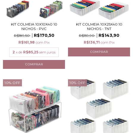
KIT COLMEIA 10X10X40 10
KIT COLMEIA 10X25X40 10
NICHOS - PVC
NICHOS - TNT
R$170,50
R$143,90
R$189,50
R$159,90
R$161,98
com
Pix
R$136,71
com
Pix
2
x de
R$85,25
sem juros
10
%
OFF
10
%
OFF