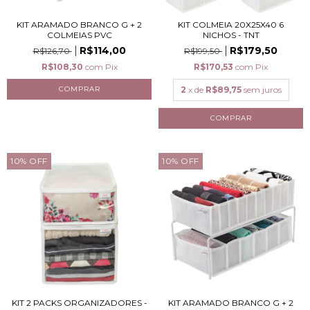
KIT ARAMADO BRANCO G + 2
KIT COLMEIA 20X25X40 6
COLMEIAS PVC
NICHOS - TNT
R$114,00
R$179,50
R$126,70
R$199,50
R$108,30
com
Pix
R$170,53
com
Pix
2
x de
R$89,75
sem juros
10
%
OFF
10
%
OFF
KIT 2 PACKS ORGANIZADORES -
KIT ARAMADO BRANCO G + 2