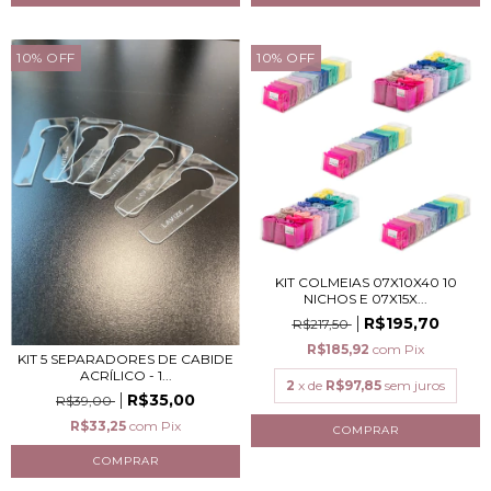
10
%
OFF
10
%
OFF
KIT COLMEIAS 07X10X40 10
NICHOS E 07X15X...
R$195,70
R$217,50
R$185,92
com
Pix
KIT 5 SEPARADORES DE CABIDE
ACRÍLICO - 1...
2
x de
R$97,85
sem juros
R$35,00
R$39,00
R$33,25
com
Pix