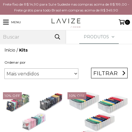
Frete fixo de R$ 14,90 para Sul e Sudeste nas compras acima de R$ 199,00 -
Frete grátis para todo Brasil em compras acima de R$ 349,90
MENU
0
PRODUTOS
Início
/
Kits
Ordenar por
FILTRAR
10
%
OFF
10
%
OFF