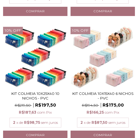
10
%
OFF
10
%
OFF
KIT COLMEIA 10X25X40 10
KIT COLMEIA 10X15X40 6 NICHOS
NICHOS - PVC
- PVC
R$197,50
R$175,00
R$219,50
R$194,50
R$187,63
com
Pix
R$166,25
com
Pix
2
x de
R$98,75
sem juros
2
x de
R$87,50
sem juros