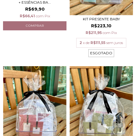
+ ESSÊNCIAS BA...
R$69,90
R$66,41
com
Pix
KIT PRESENTE BABY
R$223,10
R$211,95
com
Pix
2
x de
R$111,55
sem juros
ESGOTADO