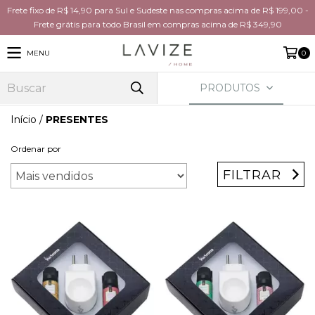
Frete fixo de R$ 14,90 para Sul e Sudeste nas compras acima de R$ 199,00 -
Frete grátis para todo Brasil em compras acima de R$ 349,90
MENU
0
PRODUTOS
Início
/
PRESENTES
Ordenar por
FILTRAR