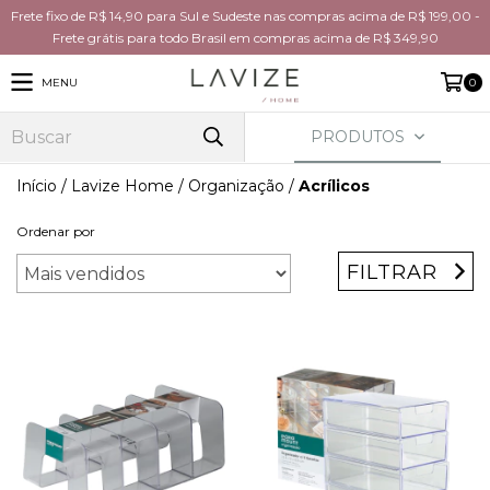
Frete fixo de R$ 14,90 para Sul e Sudeste nas compras acima de R$ 199,00 -
Frete grátis para todo Brasil em compras acima de R$ 349,90
MENU
0
PRODUTOS
Início
/
Lavize Home
/
Organização
/
Acrílicos
Ordenar por
FILTRAR