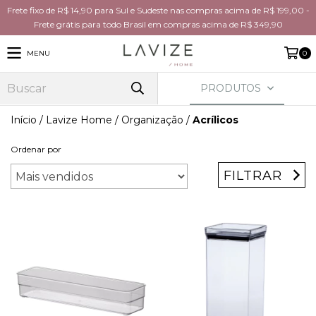
Frete fixo de R$ 14,90 para Sul e Sudeste nas compras acima de R$ 199,00 -
Frete grátis para todo Brasil em compras acima de R$ 349,90
MENU
0
PRODUTOS
Início
/
Lavize Home
/
Organização
/
Acrílicos
Ordenar por
FILTRAR